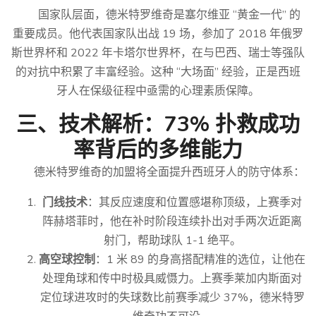
国家队层面，德米特罗维奇是塞尔维亚 “黄金一代” 的
重要成员。他代表国家队出战 19 场，参加了 2018 年俄罗
斯世界杯和 2022 年卡塔尔世界杯，在与巴西、瑞士等强队
的对抗中积累了丰富经验。这种 “大场面” 经验，正是西班
牙人在保级征程中亟需的心理素质保障。
三、技术解析：73% 扑救成功
率背后的多维能力
德米特罗维奇的加盟将全面提升西班牙人的防守体系：
门线技术
：其反应速度和位置感堪称顶级，上赛季对
阵赫塔菲时，他在补时阶段连续扑出对手两次近距离
射门，帮助球队 1-1 绝平。
高空球控制
：1 米 89 的身高搭配精准的选位，让他在
处理角球和传中时极具威慑力。上赛季莱加内斯面对
定位球进攻时的失球数比前赛季减少 37%，德米特罗