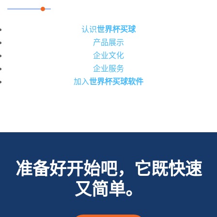
认识
世界杯买球
产品展示
企业文化
企业服务
加入
世界杯买球软件
准备好开始吧，它既快速
又简单。