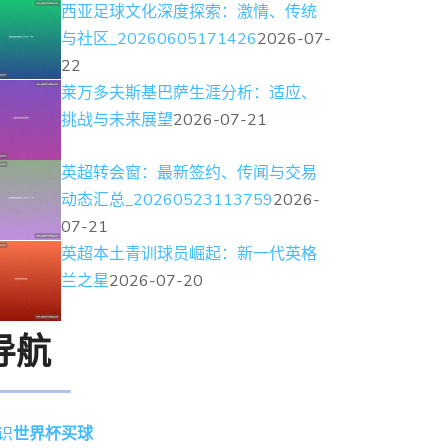
西亚足球文化深度探索：激情、传统
与社区_20260605171426
2026-07-
22
莱万多夫斯基巴萨生涯分析：适应、
挑战与未来展望
2026-07-21
英超转会窗：最新签约、传闻与交易
动态汇总_20260523113759
2026-
07-21
英超本土青训球员崛起：新一代英格
兰之星
2026-07-20
导航
识
世界杯买球