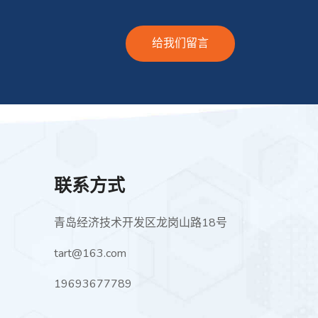
给我们留言
联系方式
青岛经济技术开发区龙岗山路18号
tart@163.com
19693677789