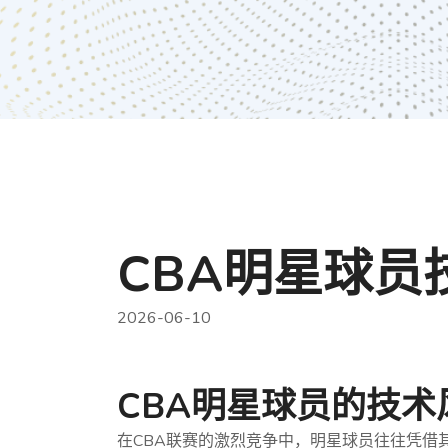
CBA明星球员
2026-06-10
CBA明星球员的技术
在CBA联赛的激烈竞争中，明星球员往往凭借