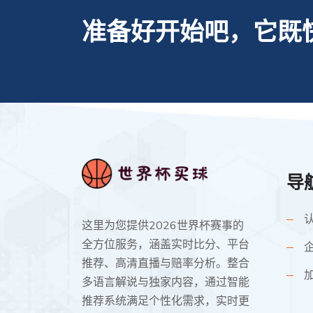
准备好开始吧，它既
导
这里为您提供2026世界杯赛事的
全方位服务，涵盖实时比分、平台
推荐、高清直播与赔率分析。整合
多语言解说与独家内容，通过智能
推荐系统满足个性化需求，实时更