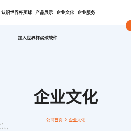
认识
世界杯买球
产品展示
企业文化
企业服务
加入
世界杯买球软件
企业文化
公司首页
企业文化