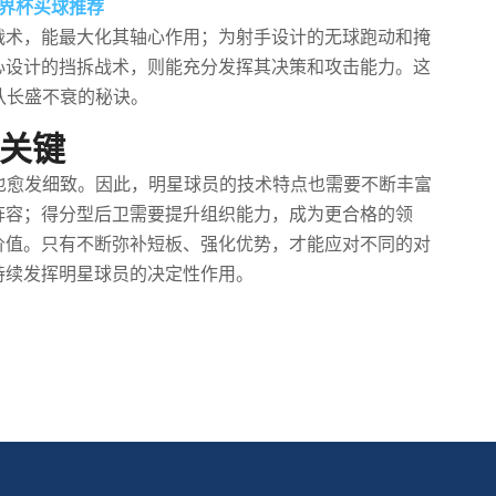
世界杯买球推荐
战术，能最大化其轴心作用；为射手设计的无球跑动和掩
心设计的挡拆战术，则能充分发挥其决策和攻击能力。这
队长盛不衰的秘诀。
关键
也愈发细致。因此，明星球员的技术特点也需要不断丰富
阵容；得分型后卫需要提升组织能力，成为更合格的领
价值。只有不断弥补短板、强化优势，才能应对不同的对
持续发挥明星球员的决定性作用。